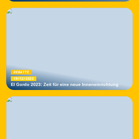
DEBATTE
19/12/2023
El Gordo 2023: Zeit für eine neue Inneneinrichtung