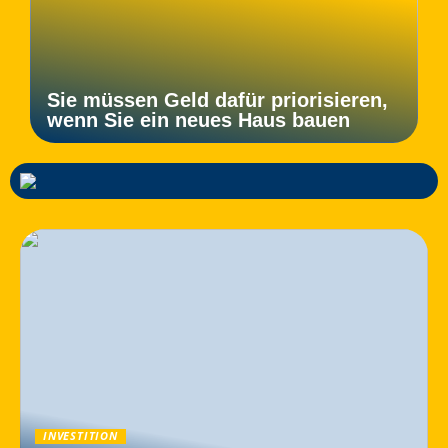
Sie müssen Geld dafür priorisieren,
wenn Sie ein neues Haus bauen
INVESTITION