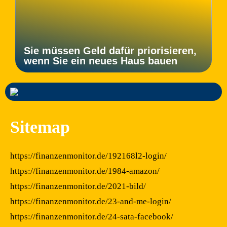
Sie müssen Geld dafür priorisieren,
wenn Sie ein neues Haus bauen
Sitemap
https://finanzenmonitor.de/192168l2-login/
https://finanzenmonitor.de/1984-amazon/
https://finanzenmonitor.de/2021-bild/
https://finanzenmonitor.de/23-and-me-login/
https://finanzenmonitor.de/24-sata-facebook/