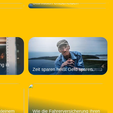
Stahldach entscheiden
ng in
Zeit sparen heißt Geld sparen
kleinem
Wie die Fahrerversicherung Ihren