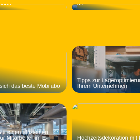
chaft
an
Tipps zur Lageroptimieru
sich das beste Mobilabo
Ihrem Unternehmen
ie einen effizienten
ür Mitarbeiter im E-
Hochzeitsdekoration mit 