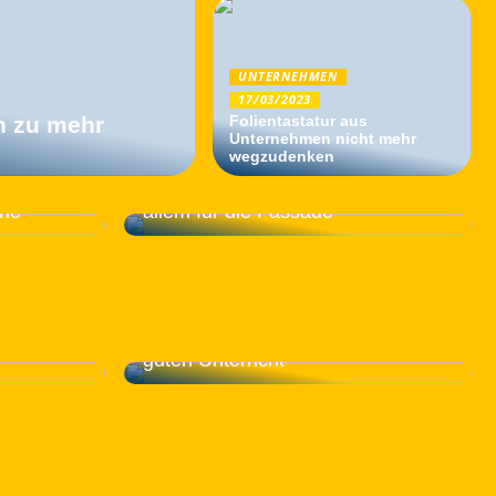
UNTERNEHMEN
17/03/2023
n zu mehr
Folientastatur aus
Unternehmen nicht mehr
wegzudenken
Sie bares
Vervollständigen Sie Ihr Haus mit
che
allem für die Fassade
Wählen Sie die richtige Fahrschule
eschäft
in Nyborg: LZ Driving School bietet
guten Unterricht
eine
ralwasser
Deshalb müssen Sie sich für ein