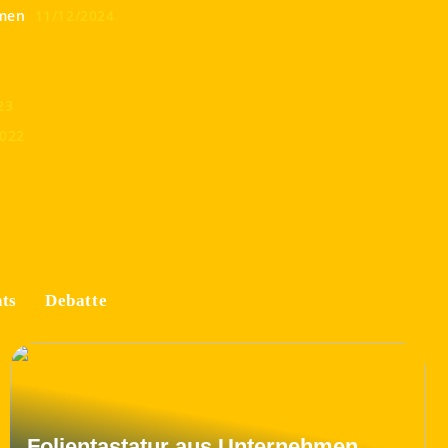
men
11/12/2024
23
2022
ts
Debatte
Folientastatur aus Unternehmen