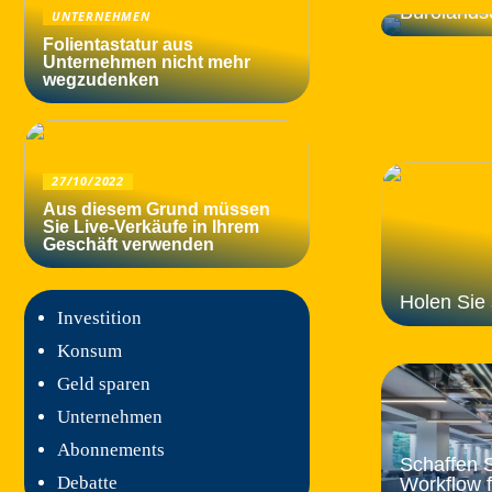
Bürolands
UNTERNEHMEN
Folientastatur aus
Unternehmen nicht mehr
wegzudenken
27/10/2022
Aus diesem Grund müssen
Sie Live-Verkäufe in Ihrem
Geschäft verwenden
Holen Sie 
Investition
Konsum
Geld sparen
Unternehmen
Abonnements
Schaffen S
Debatte
Workflow f