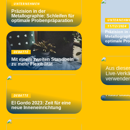
UNTERNEHMEN
Präzision in der
Metallographie: Schleifen für
optimale Probenpräparation
UNTERNEHM
11/12/2024
Präzision in
Metallograph
optimale Pr
DEBATTE
Mit einem zweiten Standbein
zu mehr Flexibilität
Aus diese
Live-Verkä
verwende
Sie müsse
priorisier
Haus bau
DEBATTE
El Gordo 2023: Zeit für eine
neue Inneneinrichtung
Einfache L