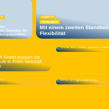
EN
DEBATTE
13/02/2024
 der
Mit einem zweiten Standbei
ie: Schleifen für
Flexibilität
obenpräparation
Mit diesen Tipps sparen 
Geld bei Ihrer neuen Kü
m Grund müssen Sie
ufe in Ihrem Geschäft
n
n Geld dafür
en, wenn Sie ein neues
Braucht Ihr Bekleidungsg
en
eine Umgestaltung?
Bieten Sie Ihren Kunden 
ösungen für die offene
Flasche natürliches Mine