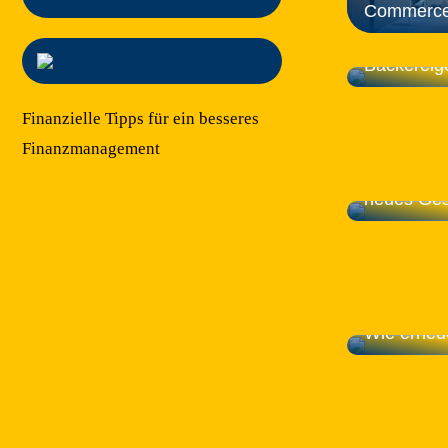
Commerc
Hier finde
Bäckereige
Finanzielle Tipps für ein besseres
Finanzmanagement
Verleihen 
neues Ges
Wie erneu