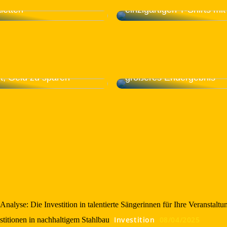
 Sie Ihre Ware sicher
Umgebung am Arbeitsplat
letten
einzigartigen T-Shirts mi
ken: Eine nachhaltige
Optimieren Sie das Lager
t, Geld zu sparen
größeres Endergebnis
nalyse: Die Investition in talentierte Sängerinnen für Ihre Veranstaltu
Investition
08/04/2025
titionen in nachhaltigem Stahlbau