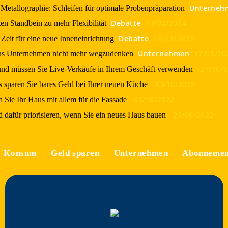
Unterneh
r Metallographie: Schleifen für optimale Probenpräparation
Debatte
13/02/2024
en Standbein zu mehr Flexibilität
Debatte
19/12/2023
Zeit für eine neue Inneneinrichtung
Unternehmen
17/03/20
 aus Unternehmen nicht mehr wegzudenken
27/10/
nd müssen Sie Live-Verkäufe in Ihrem Geschäft verwenden
23/10/2022
s sparen Sie bares Geld bei Ihrer neuen Küche
03/10/2022
n Sie Ihr Haus mit allem für die Fassade
23/09/2022
 dafür priorisieren, wenn Sie ein neues Haus bauen
Konsum
Geld sparen
Unternehmen
Abonnemen