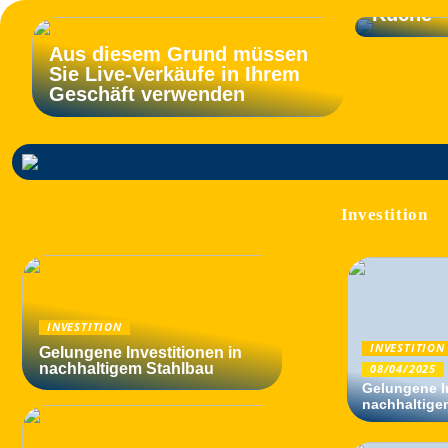
Küche
Aus diesem Grund müssen
Sie Live-Verkäufe in Ihrem
Geschäft verwenden
Investition
INVESTITION
INVESTITION
Gelungene Investitionen in
nachhaltigem Stahlbau
08/04/2025
Gelungene In
nachhaltige