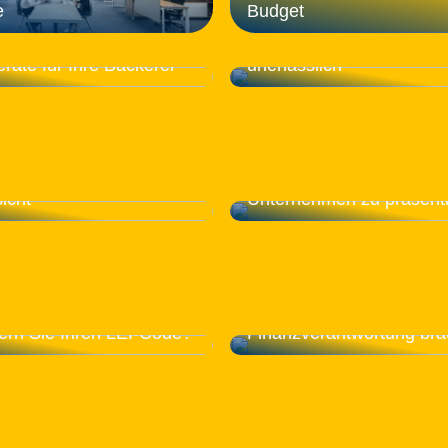
e
Budget
Daher ist eine profession
n Sie die wichtigsten
Projektmanagement-Sof
räte für Ihre Bäckerei
unerlässlich
Sie Ihrer Immobilie ein
Alternative Möglichkeiten,
icht
Unternehmen zu präsent
Wenn Sie jemanden für
Management- oder
ern Sie Ihren LEI-Code?
Finanzverantwortung br
Schaffen Sie eine gemütl