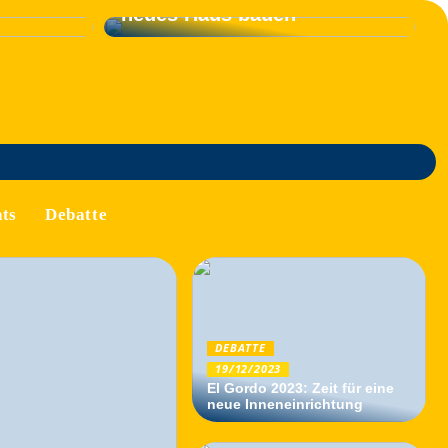
neues Haus bauen
ts
Debatte
DEBATTE
19/12/2023
El Gordo 2023: Zeit für eine
neue Inneneinrichtung