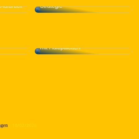
z mit
Bedeutung einer digitalen
t Aufdruck
Strategie
 für ein
Versenden Sie Ihre Ware sicher
mit Halbpaletten
10/02/2026
ngen