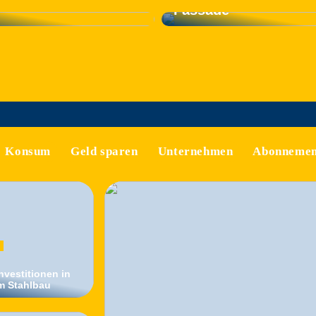
Fassade
Konsum
Geld sparen
Unternehmen
Abonnemen
vestitionen in
m Stahlbau