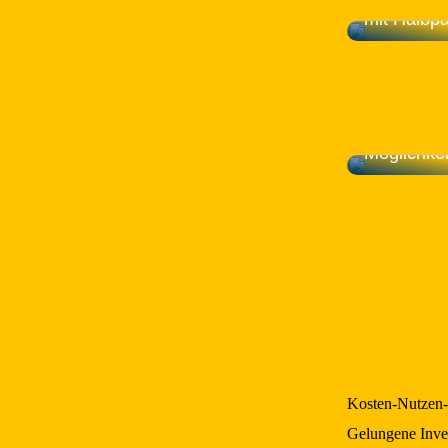
Versenden
mit Halbpa
Bambussoc
Möglichkei
Kosten-Nutzen-A
Gelungene Inves