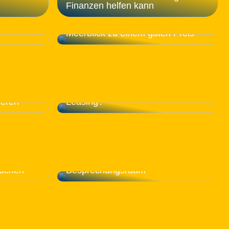
Finanzen helfen kann
elle
tware
Genießen Sie eine Reise mit viel
Meerblick zu einem guten Preis
 Ihr
Welche Vorteile bietet ein Auto-
ieren
Leasing?
So gestalten Sie den perfekten
auchen
Besprechungsraum
iche
Unterschätzen Sie nicht die