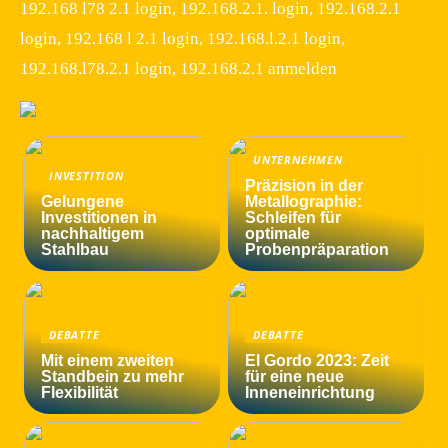
192.168 l78 2.1 login, 192.168.2.1. login, 192.168.2.1
login, 192.168 l 2.1 login, 192.168.l.2.1 login,
192.168.l78.2.1 login, 192.168.2.1 anmelden
UNTERNEHMEN
INVESTITION
Präzision in der
Gelungene
Metallographie:
Investitionen in
Schleifen für
nachhaltigem
optimale
Stahlbau
Probenpräparation
DEBATTE
DEBATTE
Mit einem zweiten
El Gordo 2023: Zeit
Standbein zu mehr
für eine neue
Flexibilität
Inneneinrichtung