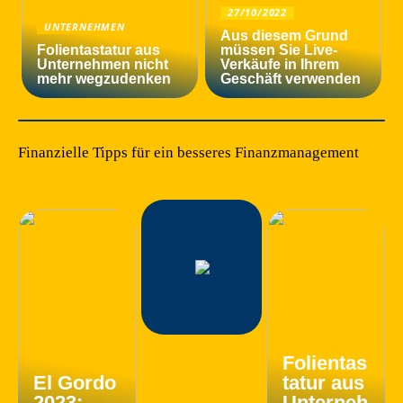
27/10/2022
UNTERNEHMEN
Aus diesem Grund
Folientastatur aus
müssen Sie Live-
Unternehmen nicht
Verkäufe in Ihrem
mehr wegzudenken
Geschäft verwenden
Finanzielle Tipps für ein besseres Finanzmanagement
Folientas
El Gordo
tatur aus
2023:
Unterneh