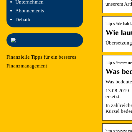
Unternehmen
unserem Arti
Abonnements
Debatte
http s://de.bab
Wie lau
Übersetzung
Finanzielle Tipps für ein besseres
http s://www.ne
Finanzmanagement
Was bed
Was bedeute
13.08.2019 —
ersetzt.
In zahlreich
Kürzel bedeu
http s://www.y