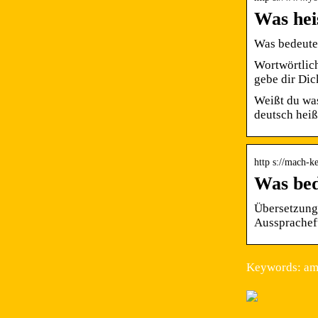
Was he
Was bedeute
Wortwörtlich
gebe dir Dic
Weißt du wa
deutsch hei
http s://mach-
Was bed
Übersetzung 
Aussprachef
Keywords: am