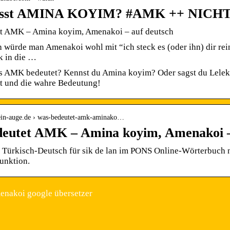
isst AMINA KOYIM? #AMK ++ NIC
t AMK – Amina koyim, Amenakoi – auf deutsch
 würde man Amenakoi wohl mit “ich steck es (oder ihn) dir rei
k in die …
s AMK bedeutet? Kennst du Amina koyim? Oder sagst du Lelek
ßt und die wahre Bedeutung!
kein-auge.de › was-bedeutet-amk-aminako…
eutet AMK – Amina koyim, Amenakoi –
Türkisch-Deutsch für sik de lan im PONS Online-Wörterbuch na
unktion.
enakoi google übersetzer