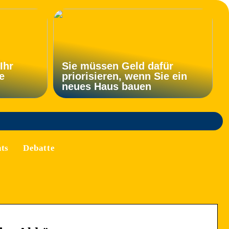
Ihr
Sie müssen Geld dafür
e
priorisieren, wenn Sie ein
neues Haus bauen
ts
Debatte