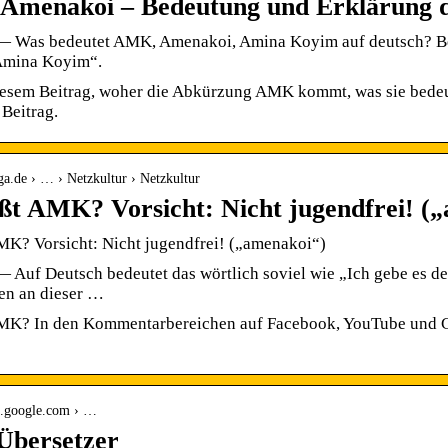
Amenakoi – Bedeutung und Erklärung 
— Was bedeutet AMK, Amenakoi, Amina Koyim auf deutsch? Be
Amina Koyim“.
iesem Beitrag, woher die Abkürzung AMK kommt, was sie bedeute
 Beitrag.
ga.de › … › Netzkultur › Netzkultur
ßt AMK? Vorsicht: Nicht jugendfrei! 
MK? Vorsicht: Nicht jugendfrei! („amenakoi“)
 Auf Deutsch bedeutet das wörtlich soviel wie „Ich gebe es dei
en an dieser …
MK? In den Kommentarbereichen auf Facebook, YouTube und Co. 
ate.google.com › …
Übersetzer