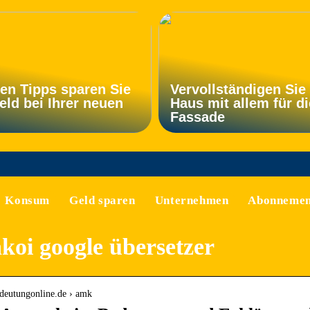
sen Tipps sparen Sie
Vervollständigen Sie 
eld bei Ihrer neuen
Haus mit allem für di
Fassade
Konsum
Geld sparen
Unternehmen
Abonnemen
oi google übersetzer
edeutungonline.de › amk