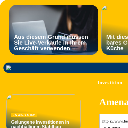
Aus diesem Grund müssen
Mit die
Sie Live-Verkäufe in Ihrem
bares G
Geschäft verwenden
Küche
Investition
Amenak
INVESTITION
http s://www.b
Gelungene Investitionen in
nachhaltigem Stahlbau