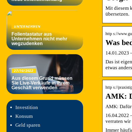
Mit diesem k
übersetzen.
UNTERNEHMEN
http s://www.gu
Folientastatur aus
Unternehmen nicht mehr
Was bed
wegzudenken
14.01.2023 —
Das ist eige
etwas ander
27/10/2022
Aus diesem Grund müssen
Sie Live-Verkäufe in Ihrem
http s://praxisti
Geschäft verwenden
AMK: Da
AMK: Dafür 
Investition
16.04.2022 —
Konsum
verraten wi
Geld sparen
Immer häufig