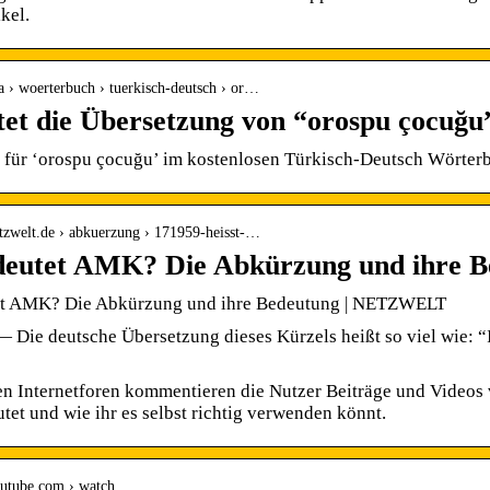
kel.
.la › woerterbuch › tuerkisch-deutsch › or…
tet die Übersetzung von “orospu çocuğu
 für ‘orospu çocuğu’ im kostenlosen Türkisch-Deutsch Wörterb
tzwelt.de › abkuerzung › 171959-heisst-…
eutet AMK? Die Abkürzung und ihre B
t AMK? Die Abkürzung und ihre Bedeutung | NETZWELT
 Die deutsche Übersetzung dieses Kürzels heißt so viel wie: 
en Internetforen kommentieren die Nutzer Beiträge und Videos
tet und wie ihr es selbst richtig verwenden könnt.
outube.com › watch