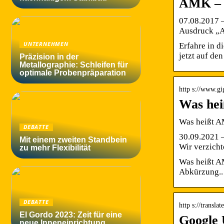
AMK – 
07.08.2017 
Ausdruck „
UNTERNEHMEN
Erfahre in d
jetzt auf den
Präzision in der
Metallographie: Schleifen für
optimale Probenpräparation
http s://www.gi
Was hei
Was heißt A
DEBATTE
30.09.2021 —
Mit einem zweiten Standbein
Wir verzicht
zu mehr Flexibilität
Was heißt A
Abkürzung..
DEBATTE
http s://transl
El Gordo 2023: Zeit für eine
Google 
neue Inneneinrichtung