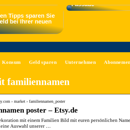
Fassade
sen Tipps sparen Sie
eld bei Ihrer neuen
Konsum
Geld sparen
Unternehmen
Abonnemen
it familiennamen
sy.com › market › familiennamen_poster
nnamen poster – Etsy.de
ekoration mit einem Familien Bild mit euren persönlichen Na
kleine Auswahl unserer …