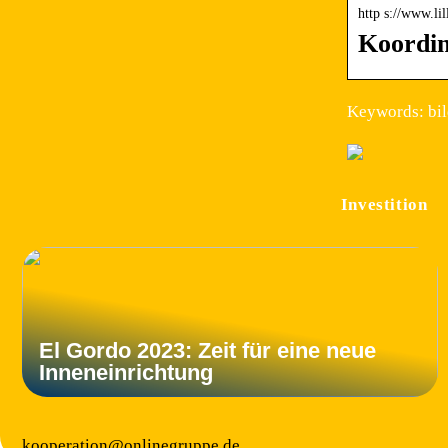
http s://www.li
Koordin
Keywords: bil
Investition
El Gordo 2023: Zeit für eine neue
Inneneinrichtung
kooperation@onlinegruppe.de