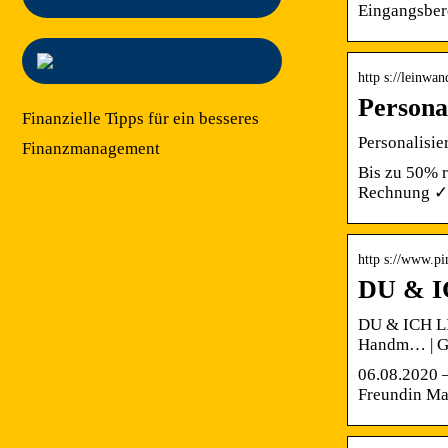
Eingangsber
http s://leinw
Persona
Finanzielle Tipps für ein besseres
Personalisi
Finanzmanagement
Bis zu 50% 
Rechnung ✓ 
http s://www.pi
DU & IC
DU & ICH LI
Handm… | Ge
06.08.2020 
Freundin Ma