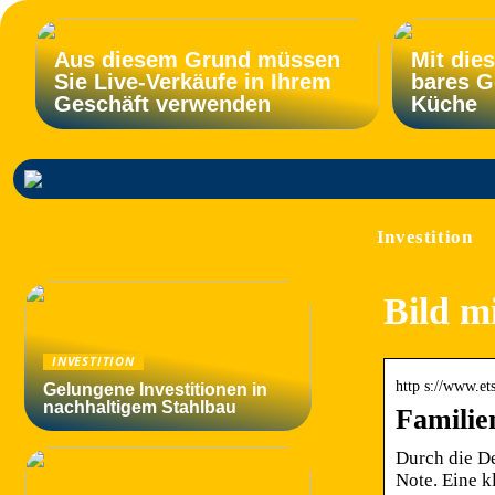
Aus diesem Grund müssen
Mit die
Sie Live-Verkäufe in Ihrem
bares G
Geschäft verwenden
Küche
Investition
Bild m
INVESTITION
http s://www.et
Gelungene Investitionen in
nachhaltigem Stahlbau
Familie
Durch die D
Note. Eine 