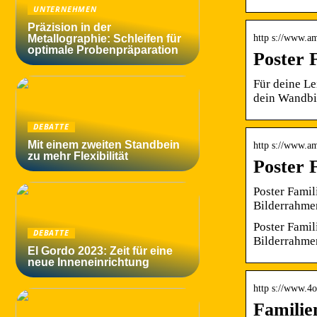
UNTERNEHMEN
Präzision in der
http s://www.am
Metallographie: Schleifen für
optimale Probenpräparation
Poster 
Für deine L
dein Wandbil
DEBATTE
Mit einem zweiten Standbein
http s://www.am
zu mehr Flexibilität
Poster 
Poster Fami
Bilderrahme
Poster Fami
DEBATTE
Bilderrahme
El Gordo 2023: Zeit für eine
neue Inneneinrichtung
http s://www.4o
Familie