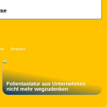
ime
ts
Debatte
Folientastatur aus Unternehmen
nicht mehr wegzudenken