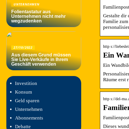
UNTERNEHMEN
Familienpost
Folientastatur aus
Gestalte dir
Unternehmen nicht mehr
wegzudenken
Familie zum 
personalisie
http s://liebes
27/10/2022
Ein Wan
Aus diesem Grund müssen
Sie Live-Verkäufe in Ihrem
Geschäft verwenden
Ein Wandbil
Personalisi
Räume erst r
Investition
Konsum
http s://del-ma
Geld sparen
Familie
Unternehmen
Familienpos
Abonnements
Dieses wunde
Debatte