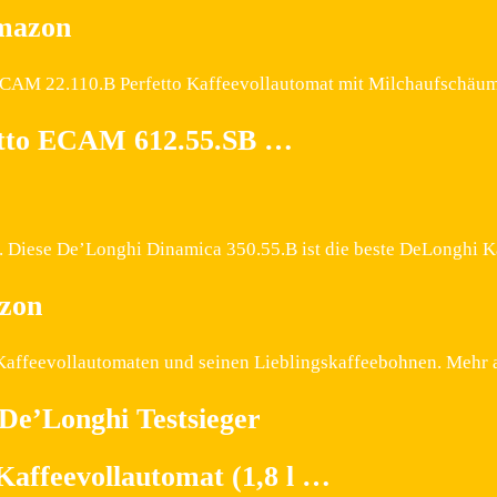
Amazon
 ECAM 22.110.B Perfetto Kaffeevollautomat mit Milchaufsch
etto ECAM 612.55.SB …
 De’Longhi Dinamica 350.55.B ist die beste DeLonghi Kaff
azon
Kaffeevollautomaten und seinen Lieblingskaffeebohnen. Mehr 
De’Longhi Testsieger
affeevollautomat (1,8 l …