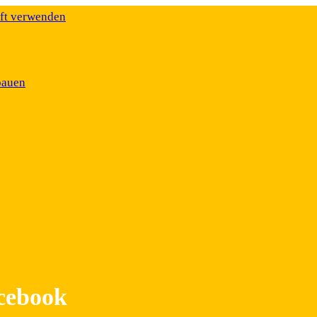
äft verwenden
bauen
acebook