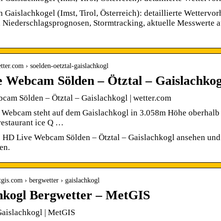
n Gaislachkogel (Imst, Tirol, Österreich): detaillierte Wetterv
 Niederschlagsprognosen, Stormtracking, aktuelle Messwerte a
tter.com › soelden-oetztal-gaislachkogl
 Webcam Sölden – Ötztal – Gaislachkog
cam Sölden – Ötztal – Gaislachkogl | wetter.com
Webcam steht auf dem Gaislachkogl in 3.058m Höhe oberhalb v
restaurant ice Q …
ie HD Live Webcam Sölden – Ötztal – Gaislachkogl ansehen und
en.
gis.com › bergwetter › gaislachkogl
hkogl Bergwetter – MetGIS
Gaislachkogl | MetGIS