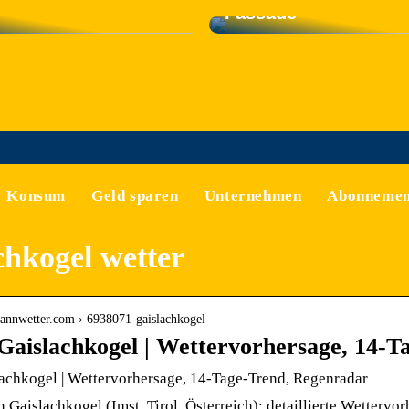
Fassade
Konsum
Geld sparen
Unternehmen
Abonnemen
chkogel wetter
mannwetter.com › 6938071-gaislachkogel
Gaislachkogel | Wettervorhersage, 14-
achkogel | Wettervorhersage, 14-Tage-Trend, Regenradar
n Gaislachkogel (Imst, Tirol, Österreich): detaillierte Wetterv