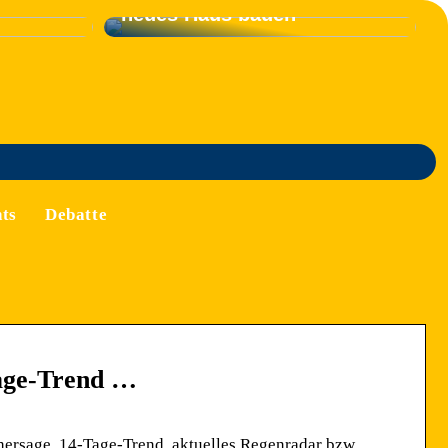
neues Haus bauen
ts
Debatte
Tage-Trend …
orhersage, 14-Tage-Trend, aktuelles Regenradar bzw.