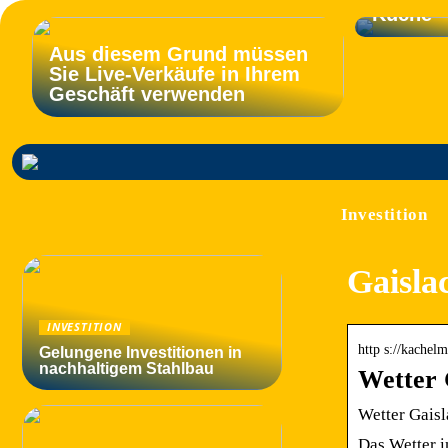
Küche
Aus diesem Grund müssen
Sie Live-Verkäufe in Ihrem
Geschäft verwenden
Investition
Gaisla
INVESTITION
http s://kachel
Gelungene Investitionen in
nachhaltigem Stahlbau
Wetter 
Wetter Gaisl
Das Wetter i