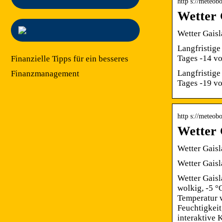
http s://meteobo
Wetter 
Wetter Gaisl
Langfristige
Tages -14 vo
Finanzielle Tipps für ein besseres
Langfristige
Finanzmanagement
Tages -19 vo
http s://meteobo
Wetter 
Wetter Gaisl
Wetter Gaisl
Wetter Gaisl
wolkig, -5 °
Temperatur w
Feuchtigkei
interaktive K