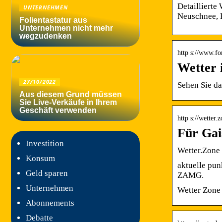
Detaillierte
UNTERNEHMEN
Neuschnee, 
Folientastatur aus
Unternehmen nicht mehr
wegzudenken
http s://www.fo
Wetter 
27/10/2022
Sehen Sie da
Aus diesem Grund müssen
Sie Live-Verkäufe in Ihrem
Geschäft verwenden
http s://wetter.
Für Gai
Investition
Wetter.Zone
Konsum
aktuelle pun
Geld sparen
ZAMG.
Unternehmen
Wetter Zone 
Abonnements
Debatte