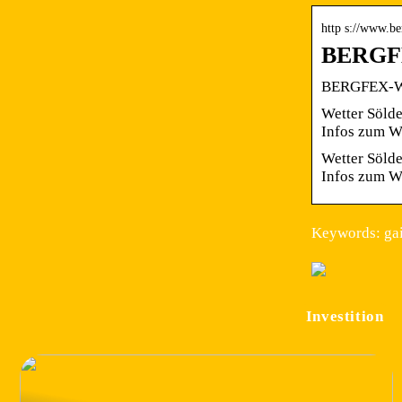
http s://www.ber
BERGFEX
BERGFEX-Wet
Wetter Sölde
Infos zum W
Wetter Sölde
Infos zum We
Keywords: gai
Investition