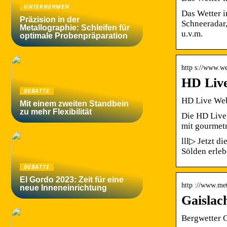
UNTERNEHMEN
Das Wetter i
Präzision in der
Schneeradar,
Metallographie: Schleifen für
u.v.m.
optimale Probenpräparation
http s://www.we
HD Live
DEBATTE
HD Live Web
Mit einem zweiten Standbein
zu mehr Flexibilität
Die HD Live 
mit gourmet
lll▷ Jetzt d
Sölden erleb
DEBATTE
El Gordo 2023: Zeit für eine
http ://www.met
neue Inneneinrichtung
Gaislac
Bergwetter 