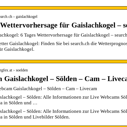
earch.ch › gaislachkogel
 Wettervorhersage für Gaislachkogel – s
achkogel: 6 Tages Wettervorhersage für Gaislachkogel – searc
tter Gaislachkogel: Finden Sie bei search.ch die Wetterprognos
ür Gaislachkogel.
rgfex.at › soelden
Gaislachkogel – Sölden – Cam – Livec
ebcam Gaislachkogel – Sölden – Cam – Livecam
achkogel – Sölden: Alle Informationen zur Live Webcams Sölde
a in Sölden und …
achkogel – Sölden: Alle Informationen zur Live Webcams Sölde
 in Sölden und Livebilder Sölden.