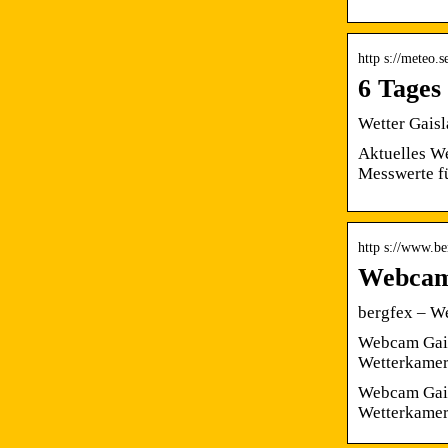
http s://meteo.s
6 Tages
Wetter Gaisl
Aktuelles We
Messwerte f
http s://www.be
Webcam 
bergfex – W
Webcam Gaisl
Wetterkamer
Webcam Gaisl
Wetterkamera