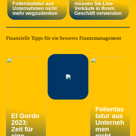
Folientastatur aus
müssen Sie Live-
Unternehmen nicht
Verkäufe in Ihrem
mehr wegzudenken
Geschäft verwenden
Finanzielle Tipps für ein besseres Finanzmanagement
Folientas
El Gordo
tatur aus
2023:
Unterneh
Zeit für
men
eine
nicht