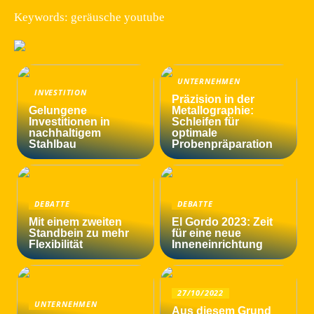
Keywords: geräusche youtube
UNTERNEHMEN
INVESTITION
Präzision in der
Gelungene
Metallographie:
Investitionen in
Schleifen für
nachhaltigem
optimale
Stahlbau
Probenpräparation
DEBATTE
DEBATTE
Mit einem zweiten
El Gordo 2023: Zeit
Standbein zu mehr
für eine neue
Flexibilität
Inneneinrichtung
27/10/2022
UNTERNEHMEN
Aus diesem Grund