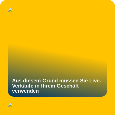
Aus diesem Grund müssen Sie Live-
Verkäufe in Ihrem Geschäft
verwenden