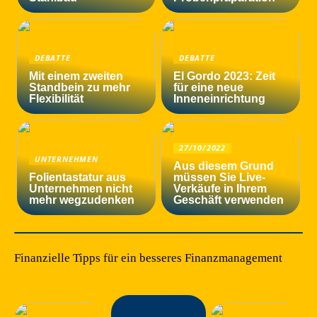
DEBATTE
DEBATTE
Mit einem zweiten
El Gordo 2023: Zeit
Standbein zu mehr
für eine neue
Flexibilität
Inneneinrichtung
27/10/2022
UNTERNEHMEN
Aus diesem Grund
Folientastatur aus
müssen Sie Live-
Unternehmen nicht
Verkäufe in Ihrem
mehr wegzudenken
Geschäft verwenden
Finanzielle Tipps für ein besseres Finanzmanagement