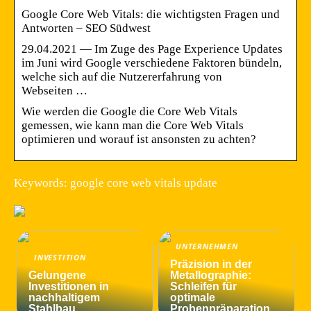
Google Core Web Vitals: die wichtigsten Fragen und
Antworten – SEO Südwest
29.04.2021 — Im Zuge des Page Experience Updates
im Juni wird Google verschiedene Faktoren bündeln,
welche sich auf die Nutzererfahrung von
Webseiten …
Wie werden die Google die Core Web Vitals
gemessen, wie kann man die Core Web Vitals
optimieren und worauf ist ansonsten zu achten?
Keywords: google core web vitals update
UNTERNEHMEN
INVESTITION
Präzision in der
Gelungene
Metallographie:
Investitionen in
Schleifen für
nachhaltigem
optimale
Stahlbau
Probenpräparation