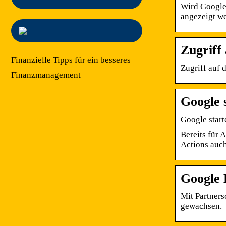
Wird Google
angezeigt w
Zugriff
Finanzielle Tipps für ein besseres
Zugriff auf
Finanzmanagement
Google 
Google star
Bereits für 
Actions auch
Google 
Mit Partners
gewachsen.