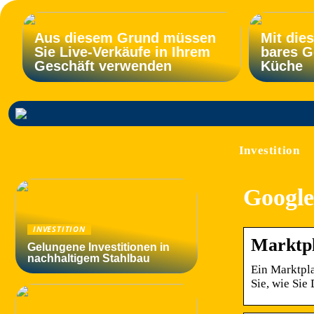
Aus diesem Grund müssen
Mit die
Sie Live-Verkäufe in Ihrem
bares G
Geschäft verwenden
Küche
Investition
Google
INVESTITION
Marktpl
Gelungene Investitionen in
nachhaltigem Stahlbau
Ein Marktpla
Sie, wie Sie