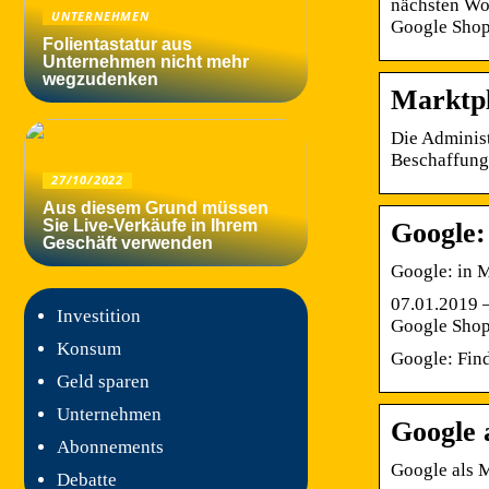
nächsten Woc
UNTERNEHMEN
Google Shopp
Folientastatur aus
Unternehmen nicht mehr
wegzudenken
Marktpl
Die Administ
Beschaffung
27/10/2022
Aus diesem Grund müssen
Sie Live-Verkäufe in Ihrem
Google:
Geschäft verwenden
Google: in M
07.01.2019 —
Investition
Google Shop
Konsum
Google: Find
Geld sparen
Unternehmen
Google 
Abonnements
Google als M
Debatte