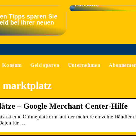
Fassade
sen Tipps sparen Sie
eld bei Ihrer neuen
Konsum
Geld sparen
Unternehmen
Abonnemen
 marktplatz
ätze – Google Merchant Center-Hilfe
tz ist eine Onlineplattform, auf der mehrere einzelne Händler 
 Daten für …