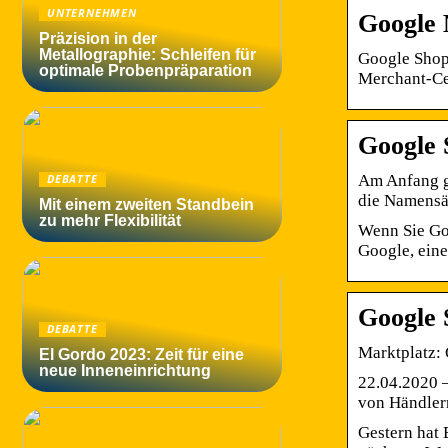
UNTERNEHMEN
Google 
Präzision in der
Metallographie: Schleifen für
Google Shop
optimale Probenpräparation
Merchant-Ce
Google 
Am Anfang ga
DEBATTE
die Namens
Mit einem zweiten Standbein
zu mehr Flexibilität
Wenn Sie Goo
Google, eine
Google 
DEBATTE
Marktplatz:
El Gordo 2023: Zeit für eine
neue Inneneinrichtung
22.04.2020 
von Händler
Gestern hat 