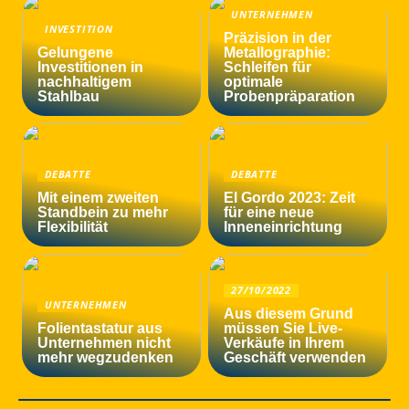
UNTERNEHMEN
INVESTITION
Präzision in der
Gelungene
Metallographie:
Investitionen in
Schleifen für
nachhaltigem
optimale
Stahlbau
Probenpräparation
DEBATTE
DEBATTE
Mit einem zweiten
El Gordo 2023: Zeit
Standbein zu mehr
für eine neue
Flexibilität
Inneneinrichtung
27/10/2022
UNTERNEHMEN
Aus diesem Grund
Folientastatur aus
müssen Sie Live-
Unternehmen nicht
Verkäufe in Ihrem
mehr wegzudenken
Geschäft verwenden