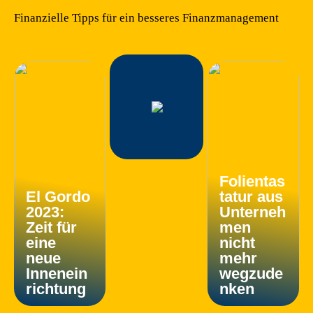
Finanzielle Tipps für ein besseres Finanzmanagement
Folientas
El Gordo
tatur aus
2023:
Unterneh
Zeit für
men
eine
nicht
neue
mehr
Innenein
wegzude
richtung
nken