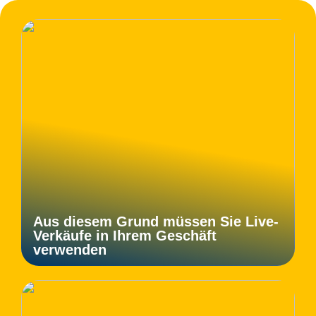
Aus diesem Grund müssen Sie Live-
Verkäufe in Ihrem Geschäft
verwenden