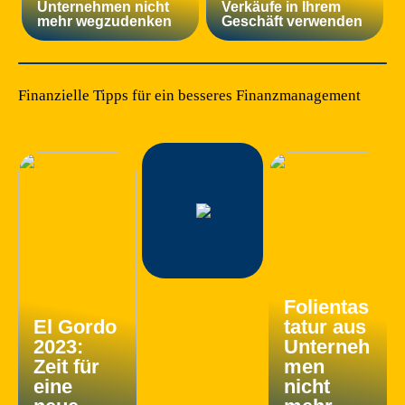
Unternehmen nicht
Verkäufe in Ihrem
mehr wegzudenken
Geschäft verwenden
Finanzielle Tipps für ein besseres Finanzmanagement
Folientas
El Gordo
tatur aus
2023:
Unterneh
Zeit für
men
eine
nicht