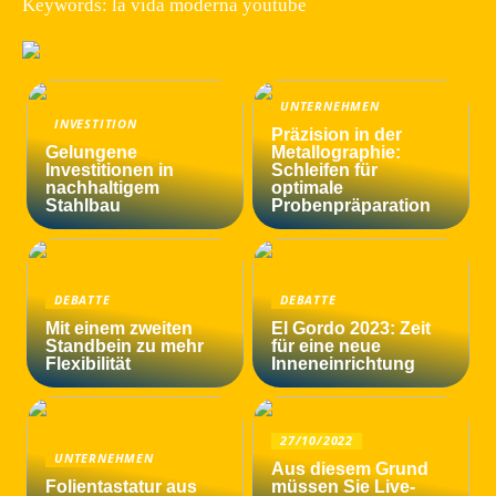
Keywords: la vida moderna youtube
UNTERNEHMEN
INVESTITION
Präzision in der
Gelungene
Metallographie:
Investitionen in
Schleifen für
nachhaltigem
optimale
Stahlbau
Probenpräparation
DEBATTE
DEBATTE
Mit einem zweiten
El Gordo 2023: Zeit
Standbein zu mehr
für eine neue
Flexibilität
Inneneinrichtung
27/10/2022
UNTERNEHMEN
Aus diesem Grund
Folientastatur aus
müssen Sie Live-