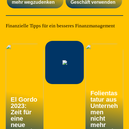
mehr wegzudenken
Geschäft verwenden
Finanzielle Tipps für ein besseres Finanzmanagement
Folientas
El Gordo
tatur aus
2023:
Unterneh
Zeit für
men
eine
nicht
neue
mehr