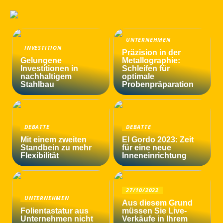
UNTERNEHMEN
INVESTITION
Präzision in der
Gelungene
Metallographie:
Investitionen in
Schleifen für
nachhaltigem
optimale
Stahlbau
Probenpräparation
DEBATTE
DEBATTE
Mit einem zweiten
El Gordo 2023: Zeit
Standbein zu mehr
für eine neue
Flexibilität
Inneneinrichtung
27/10/2022
UNTERNEHMEN
Aus diesem Grund
Folientastatur aus
müssen Sie Live-
Unternehmen nicht
Verkäufe in Ihrem