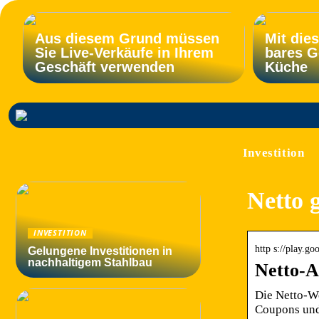
Aus diesem Grund müssen
Mit die
Sie Live-Verkäufe in Ihrem
bares G
Geschäft verwenden
Küche
Investition
Netto 
INVESTITION
http s://play.go
Gelungene Investitionen in
nachhaltigem Stahlbau
Netto-A
Die Netto-We
Coupons und