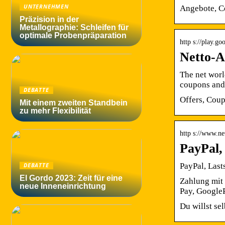
UNTERNEHMEN
Angebote, C
Präzision in der
Metallographie: Schleifen für
optimale Probenpräparation
http s://play.go
Netto-A
The net worl
coupons and
DEBATTE
Offers, Cou
Mit einem zweiten Standbein
zu mehr Flexibilität
http s://www.ne
PayPal,
PayPal, Last
DEBATTE
El Gordo 2023: Zeit für eine
Zahlung mit 
neue Inneneinrichtung
Pay, Google
Du willst se