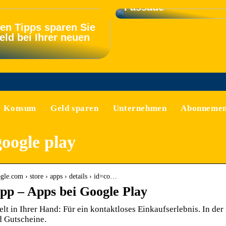
Fassade
sen Tipps sparen Sie
eld bei Ihrer neuen
Konsum
Geld sparen
Unternehmen
Abonnemen
google play
ogle.com › store › apps › details › id=co…
pp – Apps bei Google Play
lt in Ihrer Hand: Für ein kontaktloses Einkaufserlebnis. In de
 Gutscheine.