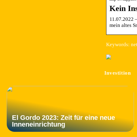
Kein In
11.07.2022 
mein altes 
Keywords: net
Investition
El Gordo 2023: Zeit für eine neue
Inneneinrichtung