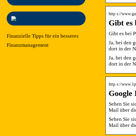
http s://www.gu
Gibt es
Gibt es bei 
Finanzielle Tipps für ein besseres
Ja, bei den 
Finanzmanagement
dort in der 
Ja, bei den 
dort in der 
http s://www.1p
Google 
Sehen Sie si
Mail über d
Sehen Sie si
Mail über d