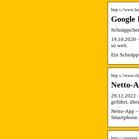
http s://www.b
Google 
Schnäppchen
19.10.2020 —
so weit.
Ein Schnäppc
http s://www.ch
Netto-A
29.12.2022 
geführt, übe
Netto-App – 
Smartphone.
http s://suppor