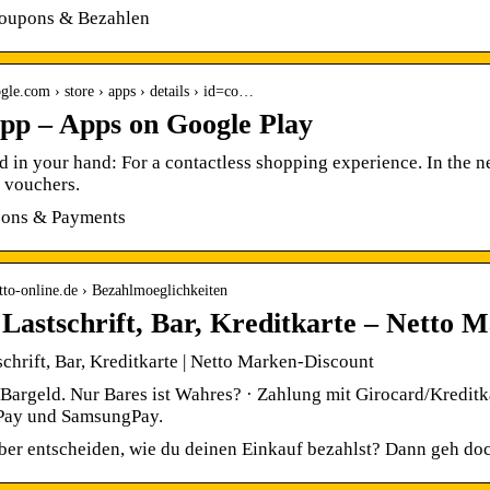
oupons & Bezahlen
ogle.com › store › apps › details › id=co…
pp – Apps on Google Play
d in your hand: For a contactless shopping experience. In the new
 vouchers.
pons & Payments
tto-online.de › Bezahlmoeglichkeiten
 Lastschrift, Bar, Kreditkarte – Netto 
schrift, Bar, Kreditkarte | Netto Marken-Discount
Bargeld. Nur Bares ist Wahres? · Zahlung mit Girocard/Kreditk
Pay und SamsungPay.
lber entscheiden, wie du deinen Einkauf bezahlst? Dann geh do