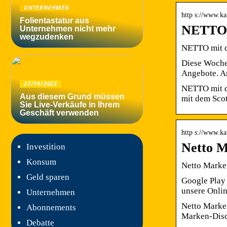
UNTERNEHMEN
http s://www.ka
Folientastatur aus
NETTO m
Unternehmen nicht mehr
wegzudenken
NETTO mit d
Diese Woche,
Angebote. A
27/10/2022
NETTO mit de
Aus diesem Grund müssen
mit dem Scot
Sie Live-Verkäufe in Ihrem
Geschäft verwenden
http s://www.ka
Netto M
Investition
Konsum
Netto Marke
Geld sparen
Google Play 
unsere Onli
Unternehmen
Netto Marken
Abonnements
Marken-Disc
Debatte