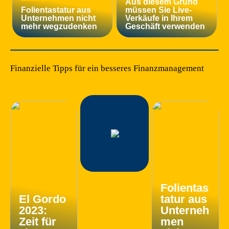
Aus diesem Grund
Folientastatur aus
müssen Sie Live-
Unternehmen nicht
Verkäufe in Ihrem
mehr wegzudenken
Geschäft verwenden
Finanzielle Tipps für ein besseres Finanzmanagement
Folientas
El Gordo
tatur aus
2023:
Unterneh
Zeit für
men