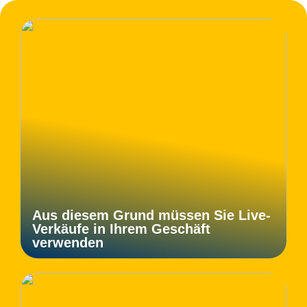
Aus diesem Grund müssen Sie Live-
Verkäufe in Ihrem Geschäft
verwenden