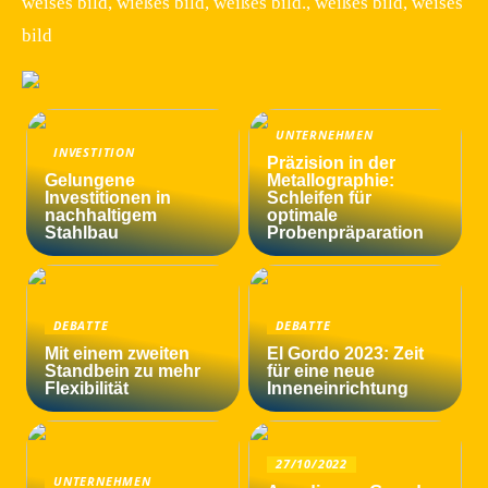
weiśes bild, wießes bild, weißes bild., weißes bild, weises
bild
UNTERNEHMEN
INVESTITION
Präzision in der
Gelungene
Metallographie:
Investitionen in
Schleifen für
nachhaltigem
optimale
Stahlbau
Probenpräparation
DEBATTE
DEBATTE
Mit einem zweiten
El Gordo 2023: Zeit
Standbein zu mehr
für eine neue
Flexibilität
Inneneinrichtung
27/10/2022
UNTERNEHMEN