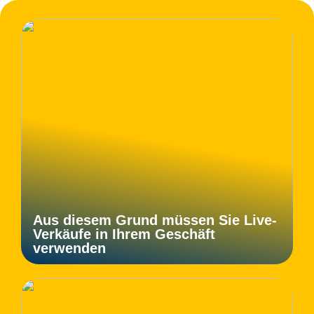
Aus diesem Grund müssen Sie Live-
Verkäufe in Ihrem Geschäft
verwenden