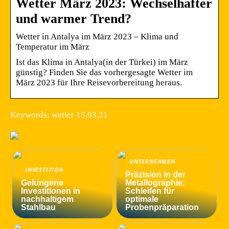
Wetter März 2023: Wechselhafter
und warmer Trend?
Wetter in Antalya im März 2023 – Klima und
Temperatur im März
Ist das Klima in Antalya(in der Türkei) im März
günstig? Finden Sie das vorhergesagte Wetter im
März 2023 für Ihre Reisevorbereitung heraus.
Keywords: wetter 15.03.21
UNTERNEHMEN
INVESTITION
Präzision in der
Gelungene
Metallographie:
Investitionen in
Schleifen für
nachhaltigem
optimale
Stahlbau
Probenpräparation