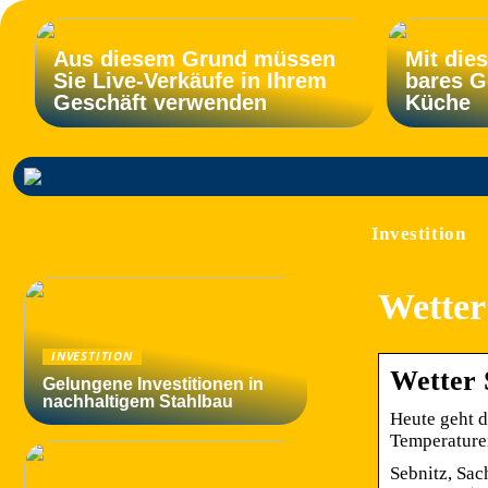
Aus diesem Grund müssen
Mit die
Sie Live-Verkäufe in Ihrem
bares G
Geschäft verwenden
Küche
Investition
Wetter
INVESTITION
Wetter 
Gelungene Investitionen in
nachhaltigem Stahlbau
Heute geht d
Temperaturen
Sebnitz, Sac