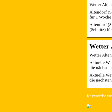
Wetter Alten
Altendorf (S
für 1 Woche 
Altendorf (S
(Sebnitz) fü
Wetter 
Wetter Alten
Aktuelle Wet
die nächste
Aktuelle Wet
die nächste
Keywords: wet