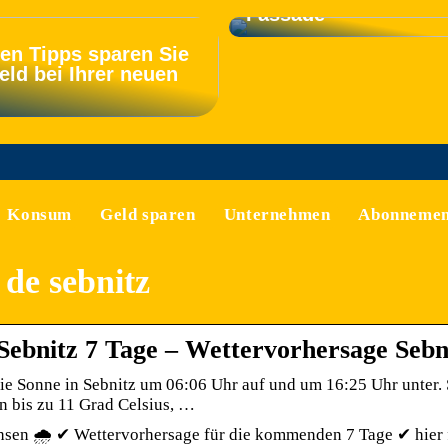
Fassade
sen Tipps sparen Sie
eld bei Ihrer neuen
Konsum
Geld sparen
Unternehmen
Abonnemen
 de sebnitz
Sebnitz 7 Tage – Wettervorhersage Sebni
ie Sonne in Sebnitz um 06:06 Uhr auf und um 16:25 Uhr unter. S
 bis zu 11 Grad Celsius, …
hsen 🌧️ ✔ Wettervorhersage für die kommenden 7 Tage ✔ hier f