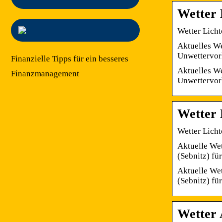
Wetter 
Wetter Licht
Aktuelles We
Unwettervo
Finanzielle Tipps für ein besseres
Aktuelles We
Finanzmanagement
Unwettervor
Wetter 
Wetter Licht
Aktuelle Wet
(Sebnitz) fü
Aktuelle Wet
(Sebnitz) fü
Wetter 