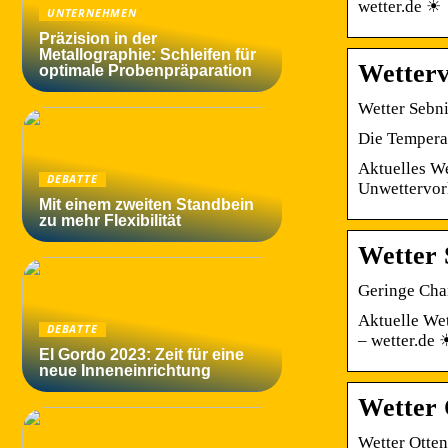
wetter.de ☀
UNTERNEHMEN
Präzision in der
Metallographie: Schleifen für
Wetterv
optimale Probenpräparation
Wetter Sebni
Die Temperat
Aktuelles We
DEBATTE
Unwettervor
Mit einem zweiten Standbein
zu mehr Flexibilität
Wetter 
Geringe Chan
Aktuelle Wet
DEBATTE
– wetter.de 
El Gordo 2023: Zeit für eine
neue Inneneinrichtung
Wetter 
Wetter Otten