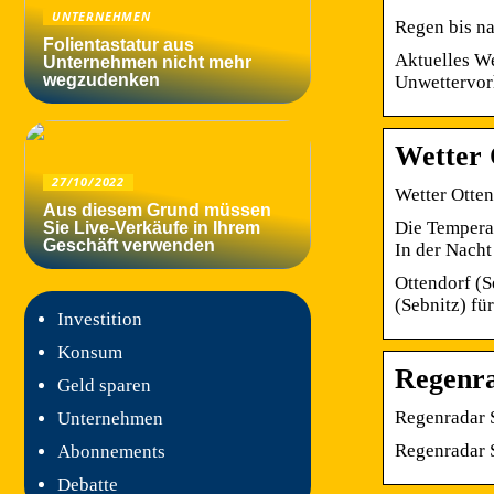
UNTERNEHMEN
Regen bis na
Folientastatur aus
Aktuelles We
Unternehmen nicht mehr
wegzudenken
Unwettervor
Wetter 
27/10/2022
Wetter Otten
Aus diesem Grund müssen
Die Tempera
Sie Live-Verkäufe in Ihrem
Geschäft verwenden
In der Nacht
Ottendorf (S
(Sebnitz) fü
Investition
Konsum
Regenra
Geld sparen
Regenradar S
Unternehmen
Regenradar S
Abonnements
Debatte