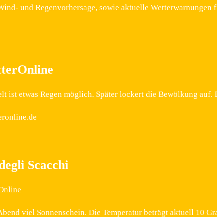
Wind- und Regenvorhersage, sowie aktuelle Wetterwarnungen fi
terOnline
elt ist etwas Regen möglich. Später lockert die Bewölkung auf.
eronline.de
egli Scacchi
Online
 Abend viel Sonnenschein. Die Temperatur beträgt aktuell 10 G