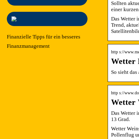
Sollten aktu
einer kurze
Das Wetter 
Trend, aktue
Satellitenbi
Finanzielle Tipps für ein besseres
Finanzmanagement
http s://www.me
Wetter 
So sieht das
http s://www.do
Wetter 
Das Wetter i
13 Grad.
Wetter Weins
Pollenflug 