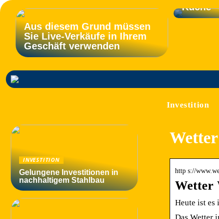
Küche
Aus diesem Grund müssen
Sie Live-Verkäufe in Ihrem
Geschäft verwenden
Investition
Wetter
INVESTITION
http s://www.we
Gelungene Investitionen in
nachhaltigem Stahlbau
Wetter 
Heute ist es
Das Wetter 