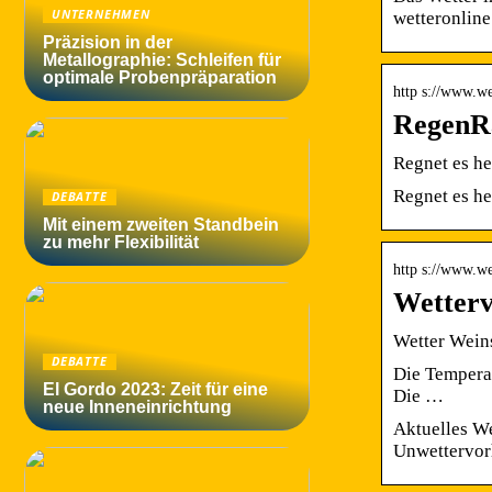
UNTERNEHMEN
wetteronline
Präzision in der
Metallographie: Schleifen für
optimale Probenpräparation
http s://www.we
RegenRa
Regnet es he
Regnet es he
DEBATTE
Mit einem zweiten Standbein
zu mehr Flexibilität
http s://www.w
Wetterv
Wetter Weins
DEBATTE
Die Temperat
El Gordo 2023: Zeit für eine
Die …
neue Inneneinrichtung
Aktuelles We
Unwettervor