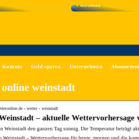
Fassade
Konsum
Geld sparen
Unternehmen
Abonnemen
 online weinstadt
tteronline.de › wetter › weinstadt
Weinstadt – aktuelle Wettervorhersage
 in Weinstadt den ganzen Tag sonnig. Die Temperatur beträgt akt
in Weinstadt – Wettervorhersage für heute, morgen und die ko