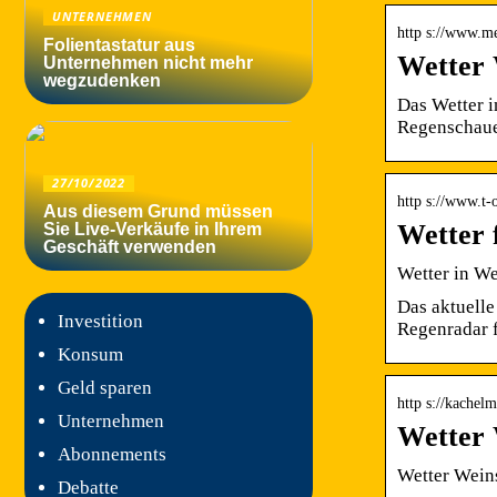
UNTERNEHMEN
http s://www.me
Folientastatur aus
Wetter 
Unternehmen nicht mehr
wegzudenken
Das Wetter i
Regenschauer
27/10/2022
http s://www.t-
Aus diesem Grund müssen
Wetter 
Sie Live-Verkäufe in Ihrem
Geschäft verwenden
Wetter in We
Das aktuelle
Investition
Regenradar f
Konsum
Geld sparen
http s://kache
Unternehmen
Wetter 
Abonnements
Wetter Wein
Debatte