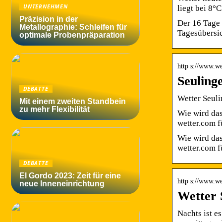
UNTERNEHMEN
liegt bei 8°
Präzision in der
Der 16 Tage 
Metallographie: Schleifen für
Tagesübersic
optimale Probenpräparation
http s://www.we
Seuling
DEBATTE
Wetter Seuli
Mit einem zweiten Standbein
zu mehr Flexibilität
Wie wird das
wetter.com 
Wie wird das
wetter.com f
DEBATTE
El Gordo 2023: Zeit für eine
http s://www.we
neue Inneneinrichtung
Wetter 
Nachts ist e