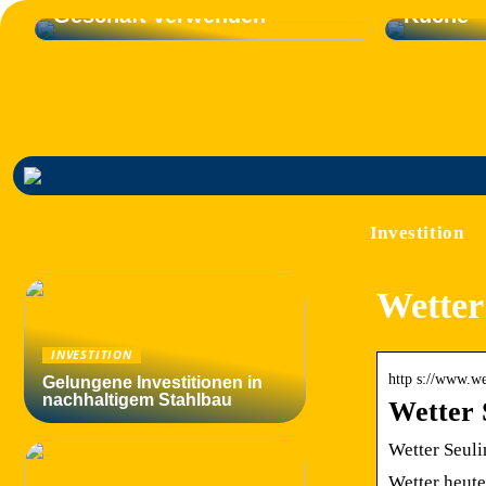
Geschäft verwenden
Küche
Investition
Wetter
INVESTITION
http s://www.we
Gelungene Investitionen in
nachhaltigem Stahlbau
Wetter 
Wetter Seuli
Wetter heute