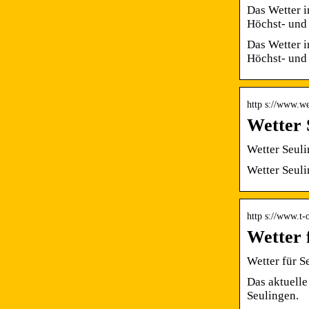
Das Wetter i
Höchst- un
Das Wetter i
Höchst- und 
http s://www.wet
Wetter 
Wetter Seuli
Wetter Seuli
http s://www.t-
Wetter 
Wetter für S
Das aktuelle
Seulingen.