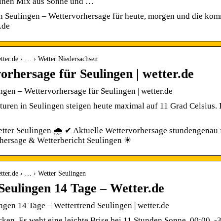
einen Mix aus Sonne und …
in Seulingen – Wettervorhersage für heute, morgen und die ko
.de
tter.de › … › Wetter Niedersachsen
orhersage für Seulingen | wetter.de
ngen – Wettervorhersage für Seulingen | wetter.de
uren in Seulingen steigen heute maximal auf 11 Grad Celsius. I
tter Seulingen 🌧️ ✔ Aktuelle Wettervorhersage stundengenau 
hersage & Wetterbericht Seulingen ☀
tter.de › … › Wetter Seulingen
Seulingen 14 Tage – Wetter.de
ngen 14 Tage – Wettertrend Seulingen | wetter.de
ocken. Es weht eine leichte Brise bei 11 Stunden Sonne. 00:00. -3