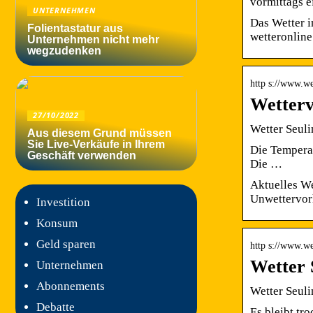
vormittags 
UNTERNEHMEN
Das Wetter 
Folientastatur aus
wetteronline
Unternehmen nicht mehr
wegzudenken
http s://www.we
Wetterv
27/10/2022
Wetter Seuli
Aus diesem Grund müssen
Sie Live-Verkäufe in Ihrem
Die Temperat
Geschäft verwenden
Die …
Aktuelles We
Unwettervor
Investition
Konsum
Geld sparen
http s://www.we
Wetter 
Unternehmen
Abonnements
Wetter Seuli
Debatte
Es bleibt tr