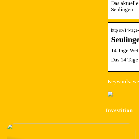
Das aktuelle
Seulingen
http s://14-tag
Seuling
14 Tage Wett
Das 14 Tage 
Keywords: wet
Investition