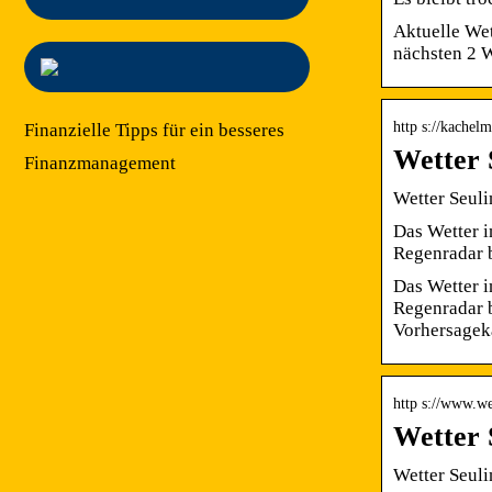
Aktuelle Wet
nächsten 2 
http s://kachel
Finanzielle Tipps für ein besseres
Wetter 
Finanzmanagement
Wetter Seuli
Das Wetter i
Regenradar 
Das Wetter i
Regenradar b
Vorhersageka
http s://www.we
Wetter 
Wetter Seuli