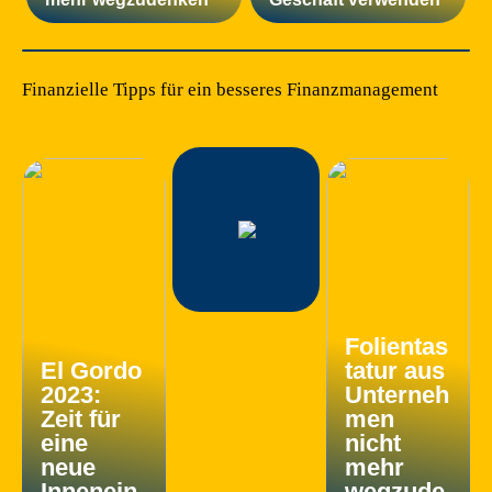
Finanzielle Tipps für ein besseres Finanzmanagement
Folientas
El Gordo
tatur aus
2023:
Unterneh
Zeit für
men
eine
nicht
neue
mehr
Innenein
wegzude