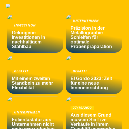
UNTERNEHMEN
INVESTITION
Präzision in der
Gelungene
Metallographie:
Investitionen in
Schleifen für
nachhaltigem
optimale
Stahlbau
Probenpräparation
DEBATTE
DEBATTE
Mit einem zweiten
El Gordo 2023: Zeit
Standbein zu mehr
für eine neue
Flexibilität
Inneneinrichtung
27/10/2022
UNTERNEHMEN
Aus diesem Grund
Folientastatur aus
müssen Sie Live-
Unternehmen nicht
Verkäufe in Ihrem
mehr wegzudenken
Geschäft verwenden