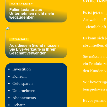
Gut, das
UNTERNEHMEN
Folientastatur aus
Es ist jetzt u
Unternehmen nicht mehr
wegzudenken
Auswahl an E-
– ziemlich of
Es kann sich 
27/10/2022
abschließen, d
Aus diesem Grund müssen
Sie Live-Verkäufe in Ihrem
Geschäft verwenden
Sie müssen sic
ein Produkt z
Investition
den Kunden vo
Konsum
Wir bevorzuge
Geld sparen
beispielsweise
Unternehmen
Abonnements
Bevor jemand 
Debatte