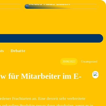
neues Haus bauen
ts
Debatte
20/06/2022
Uncategorized
ow für Mitarbeiter im E-
ener Frachtarten an. Eine derzeit sehr verbreitete
 die gekauften Produkte genau dann abzuholen, wenn es in