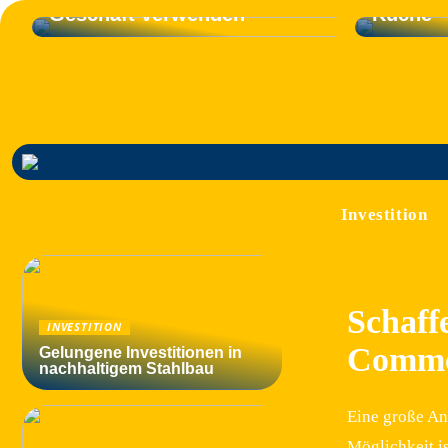
Geschäft verwenden
Küche
Investition
Schaff
INVESTITION
Comme
Gelungene Investitionen in
nachhaltigem Stahlbau
Eine große An
Möglichkeit is