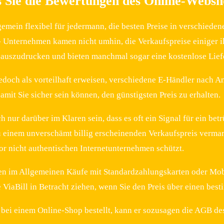
s Sie die Bewertungen des Online-Websh
ngemein flexibel für jedermann, die besten Preise in verschiede
 Unternehmen kamen nicht umhin, die Verkaufspreise einiger i
t auszudrucken und bieten manchmal sogar eine kostenlose Lief
jedoch als vorteilhaft erweisen, verschiedene E-Händler nach 
amit Sie sicher sein können, den günstigsten Preis zu erhalten.
h nur darüber im Klaren sein, dass es oft ein Signal für ein be
u einem unverschämt billig erscheinenden Verkaufspreis vermark
r nicht authentischen Internetunternehmen schützt.
n im Allgemeinen Käufe mit Standardzahlungskarten oder Mobi
 ViaBill in Betracht ziehen, wenn Sie den Preis über einen bes
bei einem Online-Shop bestellt, kann er sozusagen die AGB des