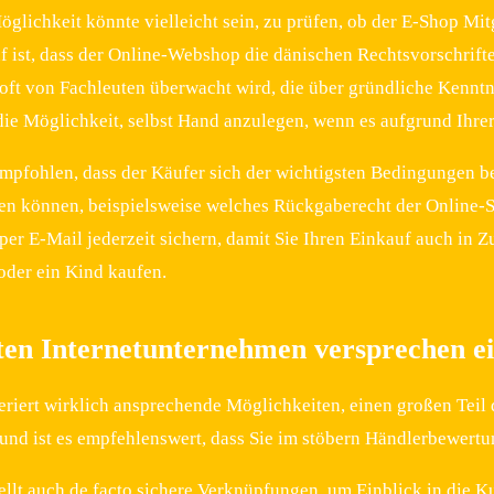
glichkeit könnte vielleicht sein, zu prüfen, ob der E-Shop Mit
 ist, dass der Online-Webshop die dänischen Rechtsvorschriften
ft von Fachleuten überwacht wird, die über gründliche Kenntni
 die Möglichkeit, selbst Hand anzulegen, wenn es aufgrund Ihre
mpfohlen, dass der Käufer sich der wichtigsten Bedingungen b
n können, beispielsweise welches Rückgaberecht der Online-Sho
 per E-Mail jederzeit sichern, damit Sie Ihren Einkauf auch in 
der ein Kind kaufen.
ten Internetunternehmen versprechen e
neriert wirklich ansprechende Möglichkeiten, einen großen Tei
und ist es empfehlenswert, dass Sie im stöbern Händlerbewertun
ellt auch de facto sichere Verknüpfungen, um Einblick in die K