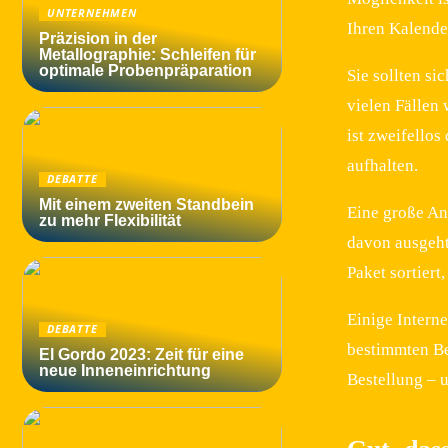
UNTERNEHMEN
Ihren Kalender
Präzision in der
Metallographie: Schleifen für
optimale Probenpräparation
Sie sollten si
vielen Fällen 
ist zweifellos
aufhalten.
DEBATTE
Mit einem zweiten Standbein
Eine große An
zu mehr Flexibilität
davon ausgeht,
Paket sortiert
Einige Interne
DEBATTE
bestimmten Bet
El Gordo 2023: Zeit für eine
neue Inneneinrichtung
Bestellung – 