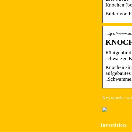
Knochen (bo
Bilder von 
http s://www.o
KNOCH
Röntgenbild
schwarzen K
Knochen sind
aufgebautes
„Schwammes“
Keywords: wei
Investition