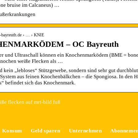
ne bruise im Calcaneus) …
Fußerkrankungen
c-bayreuth.de › … › KNIE
ENMARKÖDEM – OC Bayreuth
er und Ultraschall können ein Knochenmarködem (BME = bone
nochen weiße Flecken als …
 kein „lebloses“ Stützgewebe, sondern sind sehr gut durchbl
 System aus feinen Knochenbälkchen – die Spongiosa. In den 
 befindet sich das Knochenmark.
ße flecken auf mrt-bild fuß
Konsum
Geld sparen
Unternehmen
Abonnemen