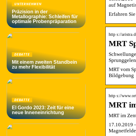
UNTERNEHMEN
auf Magneti
Präzision in der
Erfahren Sie
Metallographie: Schleifen für
optimale Probenpräparation
http s://aristra
MRT Spr
Schwellunge
DEBATTE
Sprunggelen
Mit einem zweiten Standbein
zu mehr Flexibilität
MRT vom Spr
Bildgebung
http s://www.o
DEBATTE
MRT im
El Gordo 2023: Zeit für eine
neue Inneneinrichtung
MRT im Zent
17.10.2019 
Magnetfelde