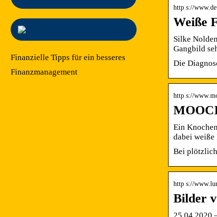
http s://www.d
Weiße F
Silke Nolden
Gangbild s
Finanzielle Tipps für ein besseres
Die Diagnose
Finanzmanagement
http s://www.m
MOOCI.
Ein Knochen
dabei weiße
Bei plötzlic
http s://www.l
Bilder 
25.04.2020 