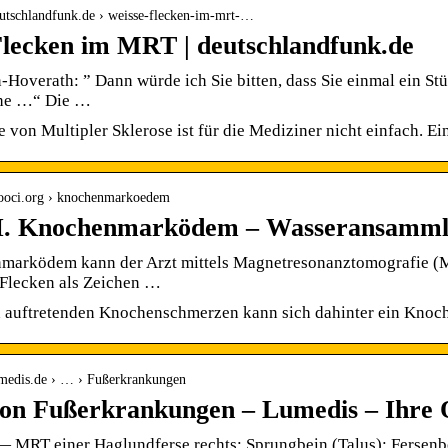
eutschlandfunk.de › weisse-flecken-im-mrt-…
lecken im MRT | deutschlandfunk.de
-Hoverath: ” Dann würde ich Sie bitten, dass Sie einmal ein St
ehe …“ Die …
 von Multipler Sklerose ist für die Mediziner nicht einfach. E
ooci.org › knochenmarkoedem
 Knochenmarködem – Wasseransamml
marködem kann der Arzt mittels Magnetresonanztomografie (M
 Flecken als Zeichen …
h auftretenden Knochenschmerzen kann sich dahinter ein Knoch
umedis.de › … › Fußerkrankungen
von Fußerkrankungen – Lumedis – Ihre
— MRT einer Haglundferse rechts: Sprungbein (Talus); Fersenb