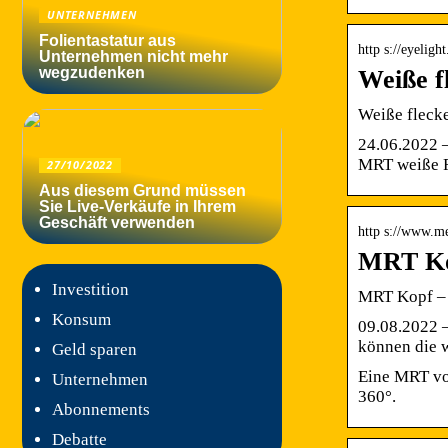
UNTERNEHMEN
Folientastatur aus
http s://eyelig
Unternehmen nicht mehr
wegzudenken
Weiße f
Weiße flecke
24.06.2022 —
MRT weiße 
27/10/2022
Aus diesem Grund müssen
Sie Live-Verkäufe in Ihrem
Geschäft verwenden
http s://www.me
MRT Kop
Investition
MRT Kopf – 
Konsum
09.08.2022 
können die 
Geld sparen
Eine MRT vom
Unternehmen
360°.
Abonnements
Debatte