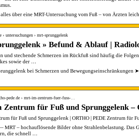
smus.
 alles über eine MRT-Untersuchung vom Fuß – von Ärzten leicht
.de › untersuchungen › mrt-sprunggelenk
unggelenk » Befund & Ablauf | Radio
n und stechende Schmerzen im Rückfuß sind häufig die Folgen 
kes sowie der …
unggelenk bei Schmerzen und Bewegungseinschränkungen ➤ D
rtho-pede.de › mrt-im-zentrum-fuer-fuss-…
 Zentrum für Fuß und Sprunggelenk 
rum für Fuß und Sprunggelenk | ORTHO | PEDE Zentrum für F
— MRT – hochauflösende Bilder ohne Strahlenbelastung. Das G
rn, die schnell …