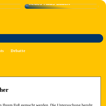
neues Haus bauen
ts
Debatte
her
von Ihrem Fuß gemacht werden. Die Untersuchung beruht