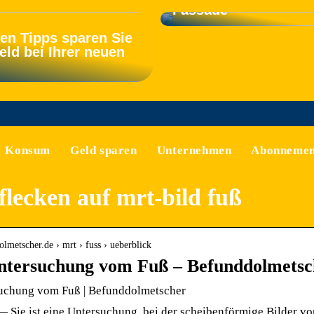
Fassade
sen Tipps sparen Sie
eld bei Ihrer neuen
Konsum
Geld sparen
Unternehmen
Abonnemen
flecken auf mrt-bild fuß
olmetscher.de › mrt › fuss › ueberblick
tersuchung vom Fuß – Befunddolmetsc
chung vom Fuß | Befunddolmetscher
 Sie ist eine Untersuchung, bei der scheibenförmige Bilder 