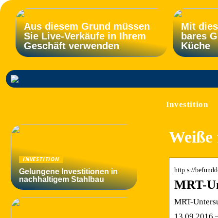
Aus diesem Grund müssen
Mit die
Sie Live-Verkäufe in Ihrem
bares G
Geschäft verwenden
Küche
Investition
Weiße 
INVESTITION
http s://befundd
Gelungene Investitionen in
nachhaltigem Stahlbau
MRT-Un
MRT-Untersu
13.09.2016 —